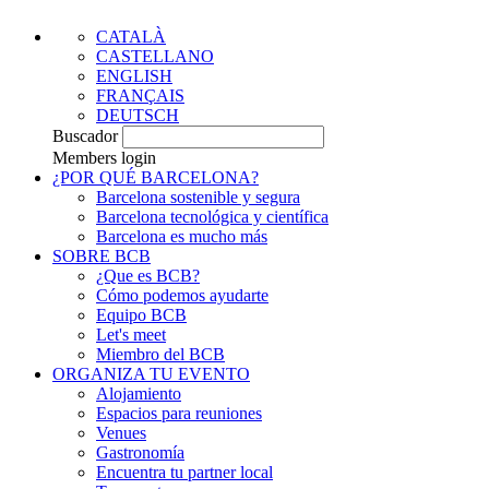
CATALÀ
CASTELLANO
ENGLISH
FRANÇAIS
DEUTSCH
Buscador
Members login
¿POR QUÉ BARCELONA?
Barcelona sostenible y segura
Barcelona tecnológica y científica
Barcelona es mucho más
SOBRE BCB
¿Que es BCB?
Cómo podemos ayudarte
Equipo BCB
Let's meet
Miembro del BCB
ORGANIZA TU EVENTO
Alojamiento
Espacios para reuniones
Venues
Gastronomía
Encuentra tu partner local