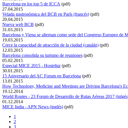
Barcelona en los top 5 de ICCA
(pdf)
27.04.2015
Velada gastronòmica del BCB en París (francés)
(pdf)
20.04.2015
Nueva web BCB
(pdf)
31.03.2015
Barcelona y Viena se alternan como sede del Congreso Europeo de M
19.03.2015
Crece la capacidad de atracción de la ciudad (catalán)
(pdf)
12.03.2015
Barcelona consolida su turismo de reuniones
(pdf)
05.02.2015
Especial MICE 2015 - Hosteltur
(pdf)
30.01.2015
15 Aniversario del AC Forum en Barcelona
(pdf)
13.01.2015
How Technology, Medicine and Meetings are Driving Barcelona's E
19.12.2014
World Routes - 23 Forum de Desarrollo de Rutas Aéreas 2017 (inlgés
01.12.2014
MICE India - APN News (inglés)
(pdf)
1
2
3