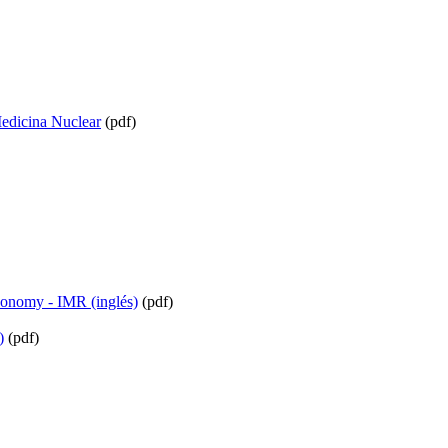
edicina Nuclear
(pdf)
conomy - IMR (inglés)
(pdf)
)
(pdf)